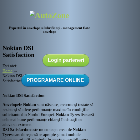
Expertul în anvelope si lubrifianți - management flote
anvelope
Nokian DSI
Satisfaction
Login parteneri
Ești aici:
Home
→
Nokian DSI
PROGRAMARE ONLINE
Satisfaction
Nokian DSI Satisfaction
Anvelopele Nokian
sunt născute, crescute şi testate să
reziste şi să ofere performanţe maxime în condiţiile
solicitante din Nordul Europei.
Nokian Tyres
livrează
cele mai bune performanţe chiar şi în situaţii cu
adevarat extreme.
DSI Satisfaction
este un concept creat de
Nokian
Tyres
care doreşte să se apropie şi mai mult de
consumatorii săi, oferindu-le acestora posibilitatea