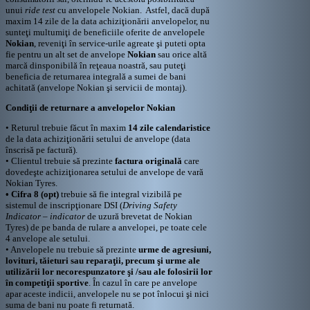
unui
ride test
cu anvelopele Nokian. Astfel, dacă după
maxim 14 zile de la data achiziţionării anvelopelor, nu
sunteţi multumiţi de beneficiile oferite de anvelopele
Nokian
, reveniţi în service-urile agreate şi puteti opta
fie pentru un alt set de anvelope
Nokian
sau orice altă
marcă dinsponibilă în reţeaua noastră, sau puteţi
beneficia de returnarea integrală a sumei de bani
achitată (anvelope Nokian şi servicii de montaj).
Condiţii de returnare a anvelopelor Nokian
• Returul trebuie făcut în maxim
14 zile calendaristice
de la data achiziţionării setului de anvelope (data
înscrisă pe factură).
• Clientul trebuie să prezinte
factura originală
care
dovedeşte achiziţionarea setului de anvelope de vară
Nokian Tyres.
• Cifra 8 (opt)
trebuie să fie integral vizibilă pe
sistemul de inscripţionare DSI (
Driving Safety
Indicator – indicator
de uzură brevetat de Nokian
Tyres) de pe banda de rulare a anvelopei, pe toate cele
4 anvelope ale setului.
• Anvelopele nu trebuie să prezinte
urme de agresiuni,
lovituri, tăieturi sau reparaţii, precum şi urme ale
utilizării lor necorespunzatore şi /sau ale folosirii lor
în competiţii sportive
. În cazul în care pe anvelope
apar aceste indicii, anvelopele nu se pot înlocui şi nici
suma de bani nu poate fi returnată.