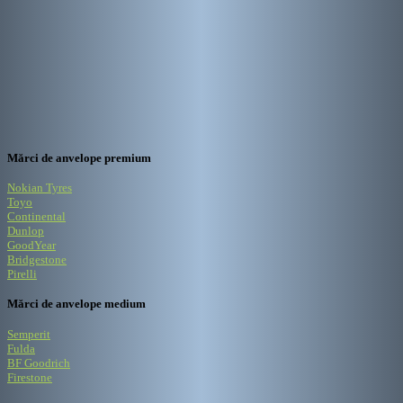
Mărci de anvelope premium
Nokian Tyres
Toyo
Continental
Dunlop
GoodYear
Bridgestone
Pirelli
Mărci de anvelope medium
Semperit
Fulda
BF Goodrich
Firestone