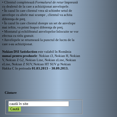
• Clientul completează
Formularul de retur
împreună
cu dealerul de la care a achiziţionat anvelopele.
• În cazul în care clientul vrea să schimbe setul de
anvelope cu altele mai scumpe , clientul va achita
diferenţa de preţ.
• În cazul în care clientul doreşte un set de anvelope
mai ieftin, va primi înapoi diferenţa de preţ.
• Montatul şi echilibratul anvelopelor înlocuite se vor
efectua cu titlu gratuit.
• Anvelopele se returnează la punctul de lucru de la
care s-au achiziţionat.
Nokian DSI Satisfaction
este valabil în România
numai pentru produsele
: Nokian i3, Nokian H, Nokian
V, Nokian Z G2, Nokian Line, Nokian zLine, Nokian
eLine, Nokian Z SUV, Nokian HT SUV şi Nokian
Hakka C în perioada
01.03.2013
–
30.09.2013.
Căutare