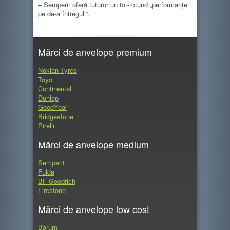
– Semperit oferă tuturor un tot-rotund „performanţe
pe de-a întregull”.
Mărci de anvelope premium
Nokian Tyres
Toyo
Continental
Dunlop
GoodYear
Bridgestone
Pirelli
Mărci de anvelope medium
Semperit
Fulda
BF Goodrich
Firestone
Mărci de anvelope low cost
Barum