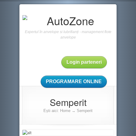
Expertul în anvelope si lubrifianți - management flote
anvelope
Login parteneri
PROGRAMARE ONLINE
Semperit
Ești aici:
Home
→
Semperit