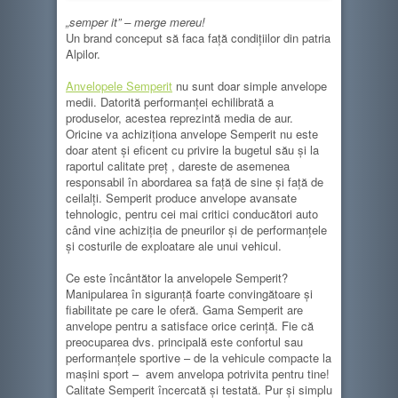
„semper it” – merge mereu!
Un brand conceput să faca faţă condiţiilor din patria
Alpilor.
Anvelopele Semperit
nu sunt doar simple anvelope
medii. Datorită performanței echilibrată a
produselor, acestea reprezintă media de aur.
Oricine va achiziţiona anvelope Semperit nu este
doar atent și eficent cu privire la bugetul său şi la
raportul calitate preţ , dareste de asemenea
responsabil în abordarea sa față de sine și față de
ceilalți. Semperit produce anvelope avansate
tehnologic, pentru cei mai critici conducători auto
când vine achiziţia de pneurilor și de performanţele
şi costurile de exploatare ale unui vehicul.
Ce este încântător la anvelopele Semperit?
Manipularea în siguranţă foarte convingătoare şi
fiabilitate pe care le oferă. Gama Semperit are
anvelope pentru a satisface orice cerinţă. Fie că
preocuparea dvs. principală este confortul sau
performanţele sportive – de la vehicule compacte la
maşini sport – avem anvelopa potrivita pentru tine!
Calitate Semperit încercată și testată. Pur și simplu