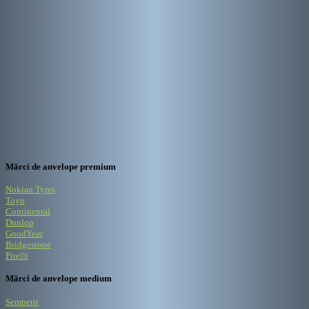
Mărci de anvelope premium
Nokian Tyres
Toyo
Continental
Dunlop
GoodYear
Bridgestone
Pirelli
Mărci de anvelope medium
Semperit