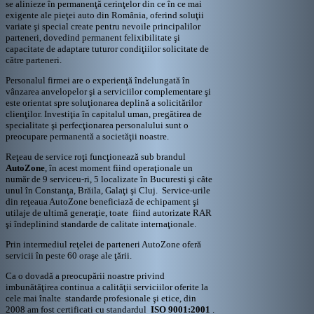
se alinieze în permanenţă cerinţelor din ce în ce mai
exigente ale pieţei auto din România, oferind soluţii
variate şi special create pentru nevoile principalilor
parteneri, dovedind permanent felixibilitate şi
capacitate de adaptare tuturor condiţiilor solicitate de
către parteneri.
Personalul firmei are o experienţă îndelungată în
vânzarea anvelopelor şi a serviciilor complementare şi
este orientat spre soluţionarea deplină a solicitărilor
clienţilor. Investiţia în capitalul uman, pregătirea de
specialitate şi perfecţionarea personalului sunt o
preocupare permanentă a societăţii noastre.
Reţeau de service roţi funcţionează sub brandul
AutoZone
, în acest moment fiind operaţionale un
număr de 9 serviceu-ri, 5 localizate în Bucuresti şi câte
unul în Constanţa, Brăila, Galaţi şi Cluj. Service-urile
din reţeaua AutoZone beneficiază de echipament şi
utilaje de ultimă generaţie, toate fiind autorizate RAR
şi îndeplinind standarde de calitate internaţionale.
Prin intermediul reţelei de parteneri AutoZone oferă
servicii în peste 60 oraşe ale ţării.
Ca o dovadă a preocupării noastre privind
imbunătăţirea continua a calităţii serviciilor oferite la
cele mai înalte standarde profesionale şi etice, din
2008 am fost certificati cu standardul
ISO 9001:2001
.