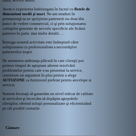
frâna, service mobil.
Avem o experienta îndelungata în lucrul cu
flotele de
dimensiuni medii şi mari
. Ne-am straduit în
permanenţă sa ne spriijinim partenerii nu doar din
punct de vedere commercial, ci şi prin soluţionarea
cerinţelor generate de nevoile specificie ale ficărui
partener în parte. mai multe detalii….
Întreaga noastră activitate este îndreptată către
soluţionarea cu profesionalism a necesităţilor
partenerilor noştri.
De asemenea ambianţa plăcută în care clienţii pot
petrece timpul de aşteptare aferent rezolvării
problemelor pentru care s-au prezentat la service,
constituie un argument în plus pentru a alege
AUTOZONE
ca furnizorul preferat pentru anvelope si
servicii.
Suntem focusaţi să garantăm un nivel ridicat de calitate
al servicilor şi încercăm să depăşim aşteptările
clienţilor, oferind soluţii personalizate şi eficientizând
pe cât posibil costurile.
Căutare