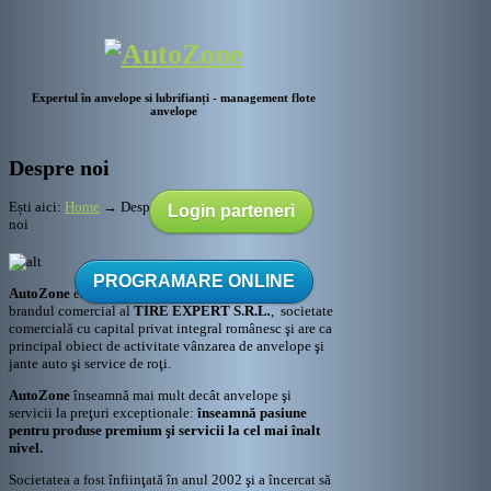
Expertul în anvelope si lubrifianți - management flote
anvelope
Despre noi
Ești aici:
Home
→
Despre
Login parteneri
noi
PROGRAMARE ONLINE
AutoZone
este
brandul comercial al
TIRE EXPERT S.R.L
.
, societate
comercială cu capital privat integral românesc şi are ca
principal obiect de activitate vânzarea de anvelope şi
jante auto şi service de roţi.
AutoZone
înseamnă mai mult decât anvelope şi
servicii la preţuri exceptionale:
înseamnă pasiune
pentru produse premium şi servicii la cel mai înalt
nivel.
Societatea a fost înfiinţată în anul 2002 şi a încercat să