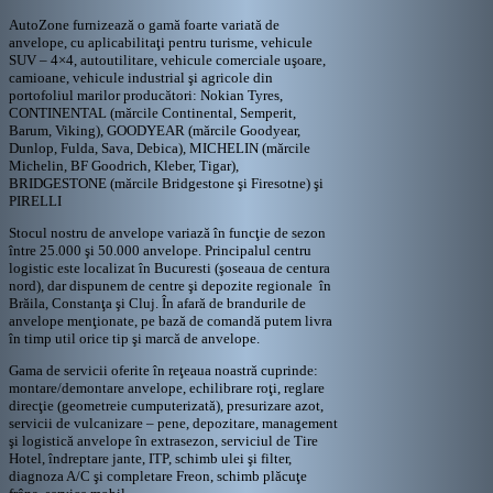
AutoZone furnizează o gamă foarte variată de
anvelope, cu aplicabilitaţi pentru turisme, vehicule
SUV – 4×4, autoutilitare, vehicule comerciale uşoare,
camioane, vehicule industrial şi agricole din
portofoliul marilor producători: Nokian Tyres,
CONTINENTAL (mărcile Continental, Semperit,
Barum, Viking), GOODYEAR (mărcile Goodyear,
Dunlop, Fulda, Sava, Debica), MICHELIN (mărcile
Michelin, BF Goodrich, Kleber, Tigar),
BRIDGESTONE (mărcile Bridgestone şi Firesotne) şi
PIRELLI
Stocul nostru de anvelope variază în funcţie de sezon
între 25.000 şi 50.000 anvelope. Principalul centru
logistic este localizat în Bucuresti (şoseaua de centura
nord), dar dispunem de centre şi depozite regionale în
Brăila, Constanţa şi Cluj. În afară de brandurile de
anvelope menţionate, pe bază de comandă putem livra
în timp util orice tip şi marcă de anvelope.
Gama de servicii oferite în reţeaua noastră cuprinde:
montare/demontare anvelope, echilibrare roţi, reglare
direcţie (geometreie cumputerizată), presurizare azot,
servicii de vulcanizare – pene, depozitare, management
şi logistică anvelope în extrasezon, serviciul de Tire
Hotel, îndreptare jante, ITP, schimb ulei şi filter,
diagnoza A/C şi completare Freon, schimb plăcuţe